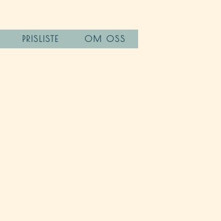
PRISLISTE
OM OSS