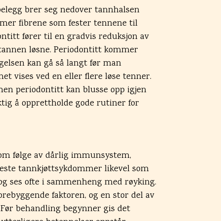
ebelegg brer seg nedover tannhalsen
er fibrene som fester tennene til
ntitt fører til en gradvis reduksjon av
an tannen løsne. Periodontitt kommer
gelsen kan gå så langt før man
t vises ved en eller flere løse tenner.
, men periodontitt kan blusse opp igjen
iktig å opprettholde gode rutiner for
om følge av dårlig immunsystem,
fleste tannkjøttsykdommer likevel som
, og ses ofte i sammenheng med røyking.
rebyggende faktoren, og en stor del av
Før behandling begynner gis det