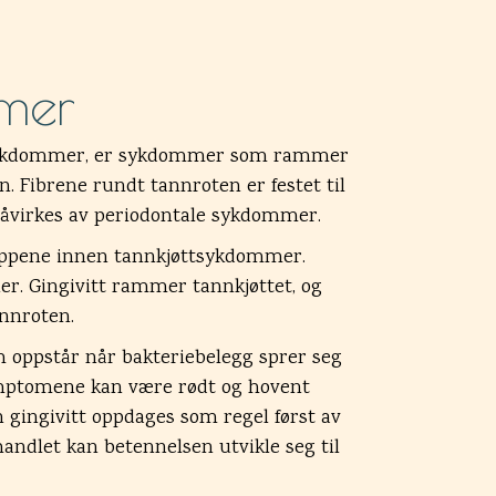
mmer
 sykdommer, er sykdommer som rammer
n. Fibrene rundt tannroten er festet til
 påvirkes av periodontale sykdommer.
ruppene innen tannkjøttsykdommer.
er. Gingivitt rammer tannkjøttet, og
nnroten.
om oppstår når bakteriebelegg sprer seg
ymptomene kan være rødt og hovent
n gingivitt oppdages som regel først av
andlet kan betennelsen utvikle seg til