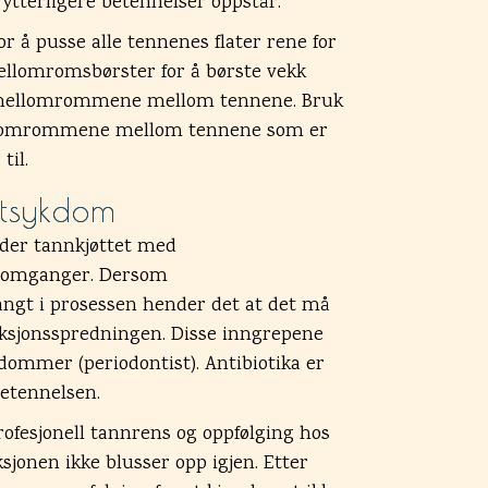
 ytterligere betennelser oppstår.
r å pusse alle tennenes flater rene for
ellomromsbørster for å børste vekk
i mellomrommene mellom tennene. Bruk
mellomrommene mellom tennene som er
til.
ttsykdom
nder tannkjøttet med
re omganger. Dersom
gt i prosessen hender det at det må
feksjonsspredningen. Disse inngrepene
kdommer (periodontist). Antibiotika er
etennelsen.
ofesjonell tannrens og oppfølging hos
eksjonen ikke blusser opp igjen. Etter