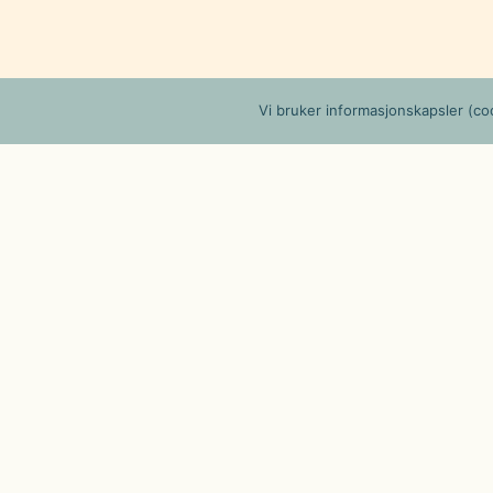
Vi bruker informasjonskapsler (co