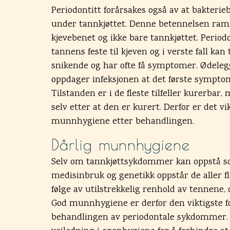
Periodontitt forårsakes også av at bakteri
under tannkjøttet. Denne betennelsen ramm
kjevebenet og ikke bare tannkjøttet. Periodo
tannens feste til kjeven og i verste fall k
snikende og har ofte få symptomer. Ødeleg
oppdager infeksjonen at det første symptome
Tilstanden er i de fleste tilfeller kurerbar
selv etter at den er kurert. Derfor er det v
munnhygiene etter behandlingen.
Dårlig munnhygiene
Selv om tannkjøttsykdommer kan oppstå s
medisinbruk og genetikk oppstår de aller 
følge av utilstrekkelig renhold av tennene
God munnhygiene er derfor den viktigste fo
behandlingen av periodontale sykdommer. 