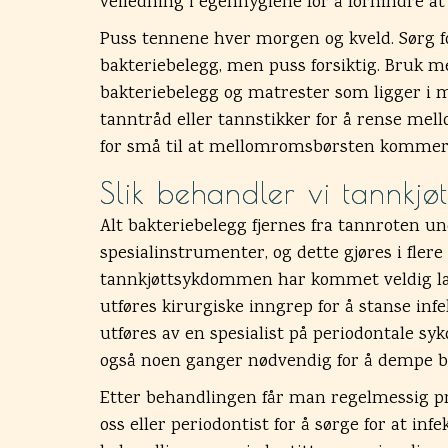
veiledning i egenhygiene for å forhindre at
Puss tennene hver morgen og kveld. Sørg fo
bakteriebelegg, men puss forsiktig. Bruk m
bakteriebelegg og matrester som ligger 
tanntråd eller tannstikker for å rense 
for små til at mellomromsbørsten kommer 
Slik behandler vi tannkjø
Alt bakteriebelegg fjernes fra tannroten u
spesialinstrumenter, og dette gjøres i fle
tannkjøttsykdommen har kommet veldig lan
utføres kirurgiske inngrep for å stanse in
utføres av en spesialist på periodontale sy
også noen ganger nødvendig for å dempe b
Etter behandlingen får man regelmessig pr
oss eller periodontist for å sørge for at inf