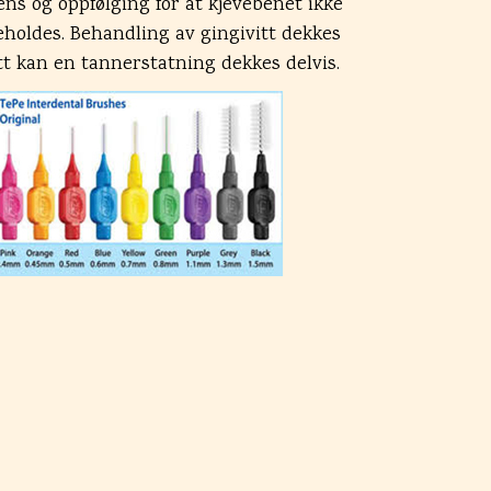
ens og oppfølging for at kjevebenet ikke
eholdes. Behandling av gingivitt dekkes
tt kan en tannerstatning dekkes delvis.